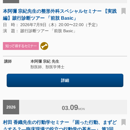
本阿彌 宗紀先生の整形外科スペシャルセミナー 【実践
編】跛行診断ツアー 「前肢 Basic」
日 時： 2026年7月9日（木）20:00〜22:00（予定）
演 題： 跛行診断ツアー 「前肢 Basic」
講師
本阿彌 宗紀 先生
獣医師、獣医学博士
詳細
09
2026
03.
MON
村田 香織先生の行動学セミナー 「困った行動、まずど
うする？―臨床現場で役立つ行動学の基本―」 第3回