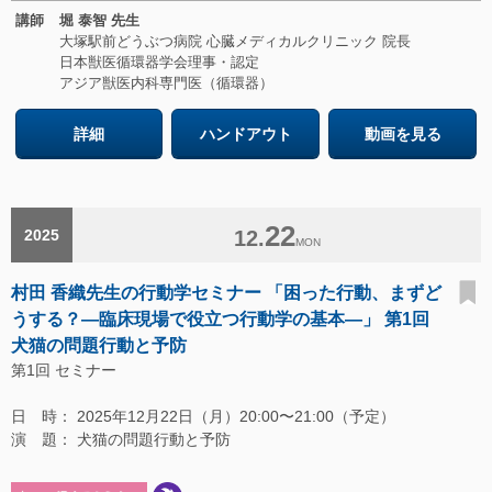
講師
堀 泰智 先生
大塚駅前どうぶつ病院 心臓メディカルクリニック 院長
日本獣医循環器学会理事・認定
アジア獣医内科専門医（循環器）
詳細
ハンドアウト
動画を見る
22
2025
12.
MON
村田 香織先生の行動学セミナー 「困った行動、まずど
うする？―臨床現場で役立つ行動学の基本―」 第1回
犬猫の問題行動と予防
第1回 セミナー
日 時： 2025年12月22日（月）20:00〜21:00（予定）
演 題： 犬猫の問題行動と予防