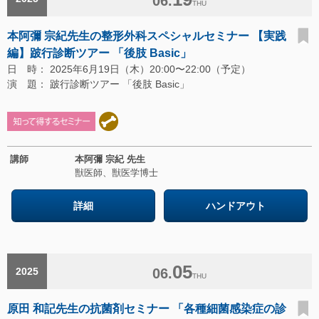
06.
THU
本阿彌 宗紀先生の整形外科スペシャルセミナー 【実践
編】跛行診断ツアー 「後肢 Basic」
日 時： 2025年6月19日（木）20:00〜22:00（予定）
演 題： 跛行診断ツアー 「後肢 Basic」
講師
本阿彌 宗紀 先生
獣医師、獣医学博士
詳細
ハンドアウト
05
2025
06.
THU
原田 和記先生の抗菌剤セミナー 「各種細菌感染症の診