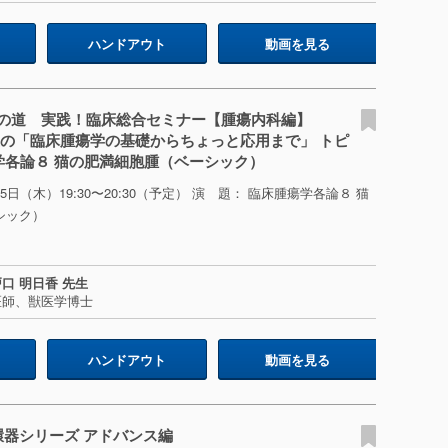
ハンドアウト
動画を見る
の道 実践！臨床総合セミナー【腫瘍内科編】
生の「臨床腫瘍学の基礎からちょっと応用まで」 トピ
瘍学各論８ 猫の肥満細胞腫（ベーシック）
15日（木）19:30〜20:30（予定） 演 題： 臨床腫瘍学各論８ 猫
シック）
口 明日香 先生
医師、獣医学博士
ハンドアウト
動画を見る
環器シリーズ アドバンス編