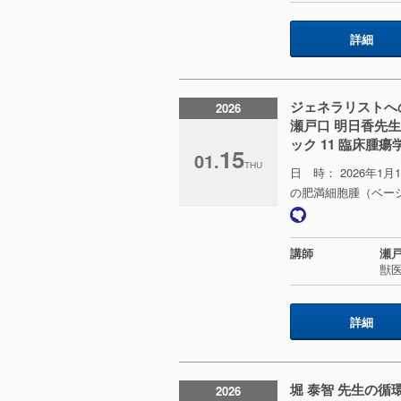
詳細
ジェネラリストへ
2026
瀬戸口 明日香先
ック 11 臨床腫
15
01.
THU
日 時： 2026年1月
の肥満細胞腫（ベー
講師
瀬戸
獣
詳細
堀 泰智 先生の循
2026