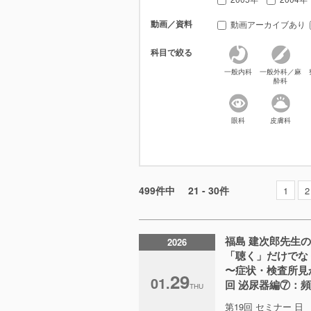
動画／資料
動画アーカイブあり
科目で絞る
一般内科
一般外科／麻
酔科
眼科
皮膚科
499件中
21 - 30件
1
2
福島 建次郎先生
2026
「聴く」だけでな
〜症状・検査所見
29
01.
回 泌尿器編⑦：頻尿
THU
第19回 セミナー 日 