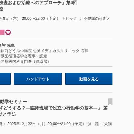
検査および治療へのアプローチ」第4回
療
1月8日（木） 20:00〜22:00（予定） トピック ： 不整脈の診断と
泰智 先生
塚駅前どうぶつ病院 心臓メディカルクリニック 院長
本獣医循環器学会理事・認定
ジア獣医内科専門医（循環器）
ハンドアウト
動画を見る
行動学セミナー
ずどうする？―臨床現場で役立つ行動学の基本―」 第
動と予防
： 2025年12月22日（月）20:00〜21:00（予定） 演 題： 犬猫