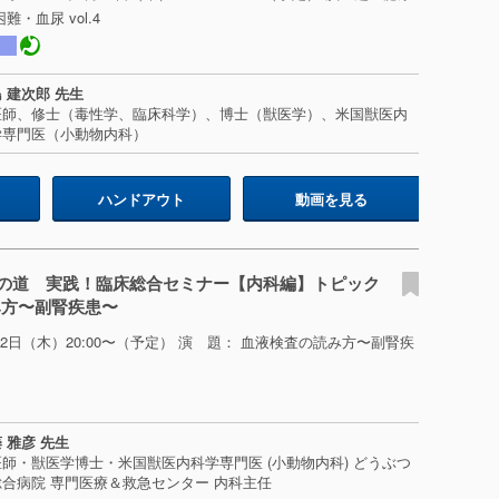
・血尿 vol.4
 建次郎 先生
医師、修士（毒性学、臨床科学）、博士（獣医学）、米国獣医内
学専門医（小動物内科）
ハンドアウト
動画を見る
の道 実践！臨床総合セミナー【内科編】トピック
み方〜副腎疾患〜
月22日（木）20:00〜（予定） 演 題： 血液検査の読み方〜副腎疾
 雅彦 先生
師・獣医学博士・米国獣医内科学専門医 (小動物内科) どうぶつ
合病院 専門医療＆救急センター 内科主任