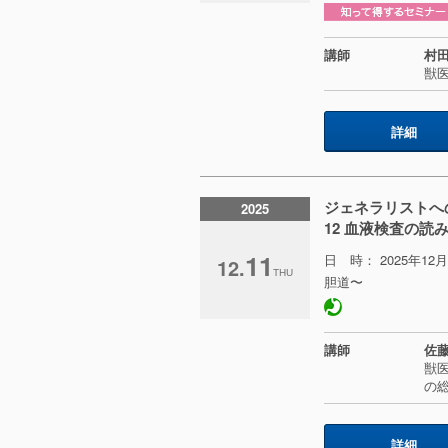
講師
村田
獣
詳細
ジェネラリストへ
2025
12 血液検査の読
11
日 時： 2025年1
12.
THU
胆道〜
講師
佐藤
獣医
の総
詳細