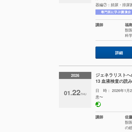
器編⑦：頻尿・排尿困難
講師
福島
獣
科
詳細
ジェネラリストへ
2026
13 血液検査の読
22
日 時： 2026年1
01.
THU
患〜
講師
佐藤
獣医
の総