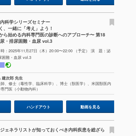
の内科学シリーズセミナー
く、一緒に「考え」よう！
から始める内科専門医の診断へのアプローチ〜 第18
・排尿困難・血尿 vol.3
時：2025年11月27日（木）20:00〜22:00 （予定） 演 題：泌
難・血尿 vol.3
 建次郎 先生
医師、修士（毒性学、臨床科学）、博士（獣医学）、米国獣医内
学専門医（小動物内科）
ハンドアウト
動画を見る
「ジェネラリストが知っておくべき内科疾患を総ざら