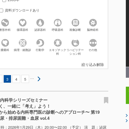
資料ダウンロードあり
整形外科
循環器科
泌尿器科
呼吸器科
画像診断
脳神経科
腫瘍科
病理・細胞診
行動学
エキゾチック
リハビリテー
その他
科
ション科
絞り込み解除
…
3
4
5
の内科学シリーズセミナー
く、一緒に「考え」よう！
から始める内科専門医の診断へのアプローチ〜 第19
・排尿困難・血尿 vol.4
時：2026年1月29日（木）20:00〜22:00 （予定） 演 題：泌尿