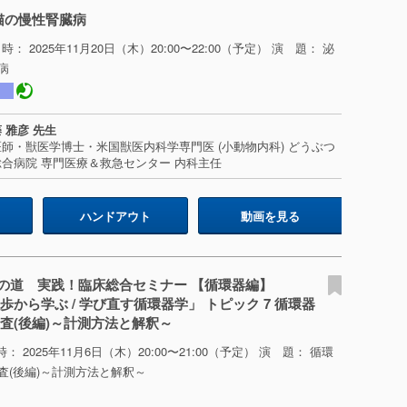
 猫の慢性腎臓病
時： 2025年11月20日（木）20:00〜22:00（予定） 演 題： 泌
病
 雅彦 先生
師・獣医学博士・米国獣医内科学専門医 (小動物内科) どうぶつ
合病院 専門医療＆救急センター 内科主任
ハンドアウト
動画を見る
の道 実践！臨床総合セミナー 【循環器編】
歩から学ぶ / 学び直す循環器学」 トピック 7 循環器
査(後編)～計測方法と解釈～
： 2025年11月6日（木）20:00〜21:00（予定） 演 題： 循環
査(後編)～計測方法と解釈～