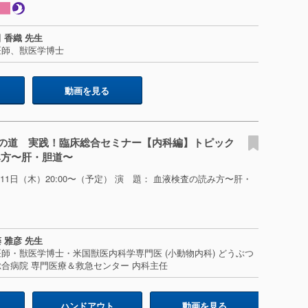
 香織 先生
医師、獣医学博士
動画を見る
の道 実践！臨床総合セミナー【内科編】トピック
み方〜肝・胆道〜
2月11日（木）20:00〜（予定） 演 題： 血液検査の読み方〜肝・
 雅彦 先生
師・獣医学博士・米国獣医内科学専門医 (小動物内科) どうぶつ
合病院 専門医療＆救急センター 内科主任
ハンドアウト
動画を見る