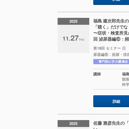
福島 建次郎先生
2025
「聴く」だけでな
〜症状・検査所見
27
11.
回 泌尿器編⑥：頻尿
THU
第18回 セミナー 日 
尿器編⑥：頻尿・排尿困
講師
福島
獣
科
詳細
佐藤 雅彦先生の
2025