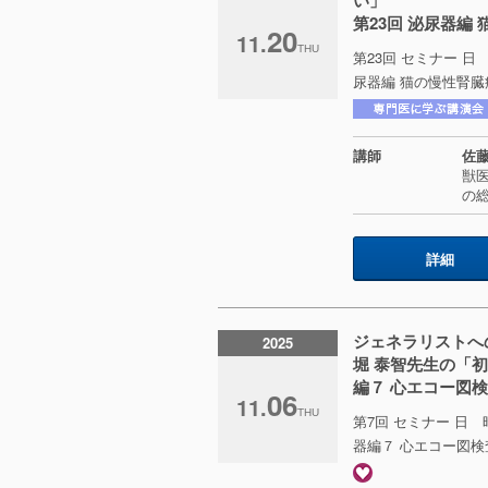
い」
第23回 泌尿器編
20
11.
THU
第23回 セミナー 日 
尿器編 猫の慢性腎臓
講師
佐藤
獣医
の総
詳細
ジェネラリストへ
2025
堀 泰智先生の「初
編７ 心エコー図検
06
11.
THU
第7回 セミナー 日 時
器編７ 心エコー図検