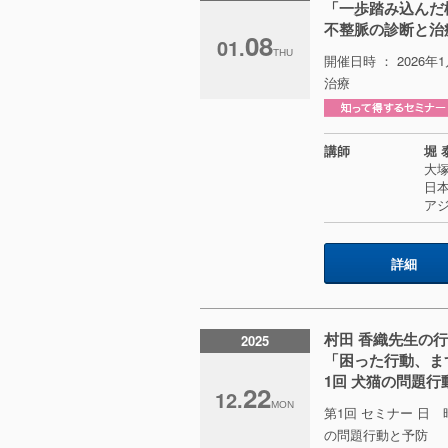
「一歩踏み込んだ
不整脈の診断と治
08
01.
THU
開催日時 ： 2026年
治療
講師
堀 
大
日
ア
詳細
村田 香織先生の
2025
「困った行動、ま
1回 犬猫の問題行
22
12.
MON
第1回 セミナー 日 時
の問題行動と予防