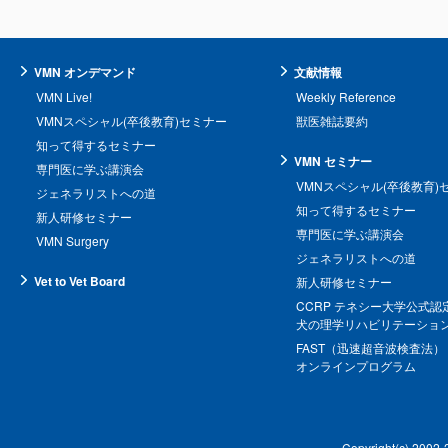
VMN オンデマンド
文献情報
VMN Live!
Weekly Reference
VMNスペシャル(卒後教育)セミナー
獣医雑誌要約
知って得するセミナー
VMN セミナー
専門医に学ぶ講演会
VMNスペシャル(卒後教育)
ジェネラリストへの道
知って得するセミナー
新人研修セミナー
専門医に学ぶ講演会
VMN Surgery
ジェネラリストへの道
Vet to Vet Board
新人研修セミナー
CCRP テネシー大学公式認
犬の理学リハビリテーショ
FAST（迅速超音波検査法）
オンラインプログラム
Copyright(c) 2002-20