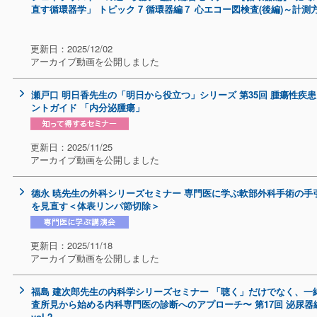
直す循環器学」 トピック 7 循環器編７ 心エコー図検査(後編)～計測
更新日：2025/12/02
アーカイブ動画を公開しました
瀬戸口 明日香先生の「明日から役立つ」シリーズ 第35回 腫瘍性疾
ントガイド 「内分泌腫瘍」
更新日：2025/11/25
アーカイブ動画を公開しました
德永 暁先生の外科シリーズセミナー 専門医に学ぶ軟部外科手術の手引
を見直す＜体表リンパ節切除＞
更新日：2025/11/18
アーカイブ動画を公開しました
福島 建次郎先生の内科学シリーズセミナー 「聴く」だけでなく、一
査所見から始める内科専門医の診断へのアプローチ〜 第17回 泌尿
vol.2