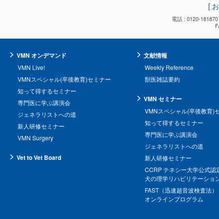
[ 
電話 : 0120-18
F
VMN オンデマンド
文献情報
VMN Live!
Weekly Reference
VMNスペシャル(卒後教育)セミナー
獣医雑誌要約
知って得するセミナー
VMN セミナー
専門医に学ぶ講演会
VMNスペシャル(卒後教育)
ジェネラリストへの道
知って得するセミナー
新人研修セミナー
専門医に学ぶ講演会
VMN Surgery
ジェネラリストへの道
Vet to Vet Board
新人研修セミナー
CCRP テネシー大学公式認
犬の理学リハビリテーショ
FAST（迅速超音波検査法）
オンラインプログラム