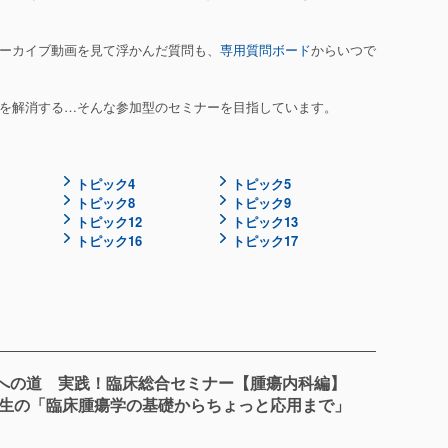
で、アーカイブ動画を見て浮かんだ質問も、
専用質問ボード
からいつで
を解消する…そんな参加型のセミナーを目指しています。
トピック4
トピック5
トピック8
トピック9
トピック12
トピック13
トピック16
トピック17
への道 実践！臨床総合セミナー【腫瘍内科編】
先生の「臨床腫瘍学の基礎からちょっと応用まで」