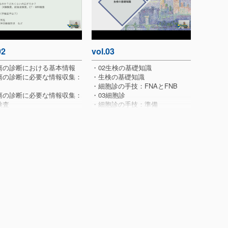
02
vol.03
瘍の診断における基本情報
・02生検の基礎知識
瘍の診断に必要な情報収集：
・生検の基礎知識
・細胞診の手技：FNAとFNB
瘍の診断に必要な情報収集：
・03細胞診
検査
・細胞診の手技：準備
瘍の診断に必要な情報収集：
・細胞診の手技：体表腫瘤（動画
ージング
あり）
しブレイク
・細胞診の手技：穿刺（動画あ
手とベテラン、問診における
り）
は？？
・細胞診の手技：体腔内腫瘤 エ
コーガイド下（動画あり）
・細胞診の手技：塗沫標本作成
・細胞診の手技：塗沫標本作成
（動画あり）