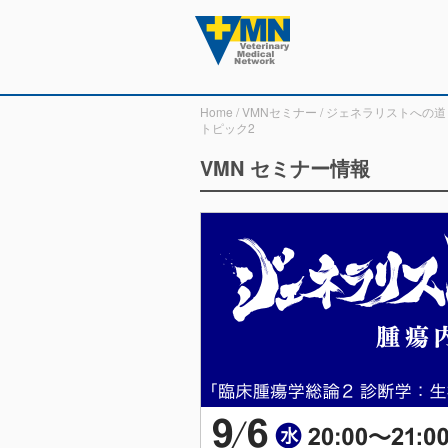
Home
/
VMNセミナー
/
ジェネラリストへの道
トピック2
VMN セミナー情報