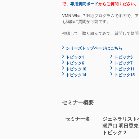
で、
専用質問ボード
からご質問ください。
VMN What ? 対応プログラムですの
も講師に質問が可能です。
視聴して、取り組んでみて、質問して疑問
シリーズトップページはこちら
トピック1
トピック3
トピック6
トピック7
トピック10
トピック11
トピック14
トピック15
セミナー概要
セミナー
名
ジェネラリスト
瀬戸口 明日香
トピック 2