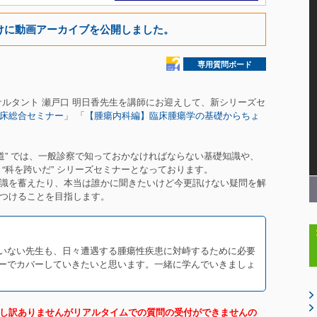
けに動画アーカイブを公開しました。
専用質問ボード
コンサルタント 瀬戸口 明日香先生を講師にお迎えして、新シリーズセ
床総合セミナー
」 「
【腫瘍内科編】臨床腫瘍学の基礎からちょ
道” では、一般診察で知っておかなければならない基礎知識や、
“科を跨いだ” シリーズセミナーとなっております。
識を蓄えたり、本当は誰かに聞きたいけど今更訊けない疑問を解
つけることを目指します。
いない先生も、日々遭遇する腫瘍性疾患に対峙するために必要
ーでカバーしていきたいと思います。一緒に学んでいきましょ
し訳ありませんがリアルタイムでの質問の受付ができませんの