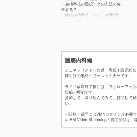
・生検手技の選択：どの方法で生
検する？
・組織生検手技：パンチ生検/消
毒（動画あり）
・組織生検手技：パンチ生検/検
体の処理
・その他：セルパック法
・生検検体の処理
・05まとめ
・腫瘍の診断に必要な情報：まと
め
腫瘍内科編
・生検の手技：まとめ
ジェネラリストへの道 実践！臨床総合セ
様向けの無料シリーズセミナーです。
ライブ放送終了後には、フォローアップ
投稿が可能です。
参加して、取り組んでみて、質問して疑
い。
※ 閲覧・質問にはVMNログインが必要
※ IBM Video Streamingの質