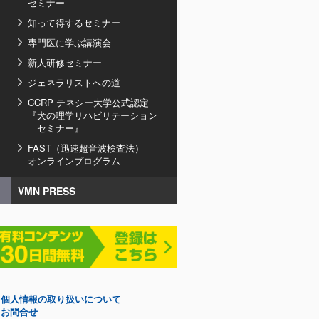
セミナー
知って得するセミナー
専門医に学ぶ講演会
新人研修セミナー
ジェネラリストへの道
CCRP テネシー大学公式認定
『犬の理学リハビリテーション
セミナー』
FAST（迅速超音波検査法）
オンラインプログラム
VMN PRESS
個人情報の取り扱いについて
お問合せ