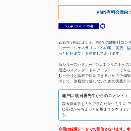
VMN有料会員向
2023年8月23日より、VMN の腫瘍科
ミナー「
ジェネラリストへの道 実践！臨
っと応用まで
」を開催しております。
新シリーズセミナー “ジェネラリストへの
最近のスタンダードをアップデートできる 
しっかりと診察で対応できるための予備知
消して、診察室で迷わないための実践力を
瀬戸口 明日香先生からのコメント：
臨床腫瘍学を大学で学んだ先生も学んで
な基礎からちょっと応用までを本セミナ
う。
今回は録画データでの配信となります。申