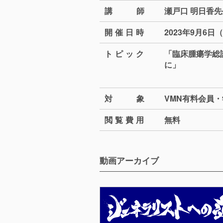
講
師
瀬戸口 明日香先
開催日
時
2023年9月6日（水
トピッ
ク
「臨床腫瘍学総
に」
対
象
VMN有料会員
閲覧費
用
無料
動画アーカイブ