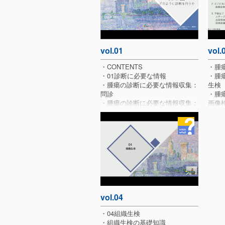
vol.01
vol.
・CONTENTS
・腫
・01診断に必要な情報
・腫
・腫瘍の診断に必要な情報収集：
生検
問診
・腫
・腫瘍の診断に必要な情報収集：
画像
身体検査
・腫
・腫瘍の診断に必要な情報収集：
ステ
血液検査
・少
・若
違い
vol.04
・04組織生検
・組織生検の基礎知識