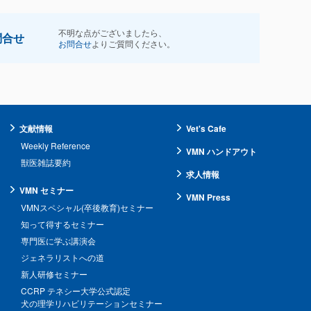
不明な点がございましたら、
問合せ
お問合せ
よりご質問ください。
文献情報
Vet's Cafe
Weekly Reference
VMN ハンドアウト
獣医雑誌要約
求人情報
VMN セミナー
VMN Press
VMNスペシャル(卒後教育)セミナー
知って得するセミナー
専門医に学ぶ講演会
ジェネラリストへの道
新人研修セミナー
CCRP テネシー大学公式認定
犬の理学リハビリテーションセミナー