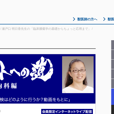
獣医師の方へ
獣
/
瀬戸口 明日香先生の「臨床腫瘍学の基礎からちょっと応用まで」
/