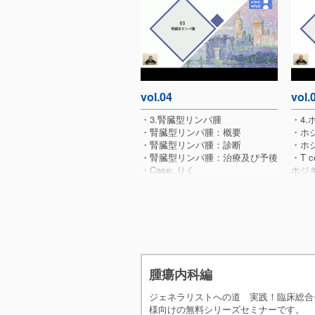
・猫のリンパ腫の基礎知識：臨床
・猫
ステージング
・B細胞性リンパ系腫瘍
・T/NK細胞性リンパ系腫瘍
・猫のリンパ腫の基礎知識：一般
的な病型とその特徴
・日本における発生率と病型ごと
の特徴
vol.04
vol.
・病型による生存期間の違い (過
去の報告 vs 日本の報告)
・3.腎臓型リンパ腫
・4
・腎臓型リンパ腫：概要
・ホ
・腎臓型リンパ腫：診断
・ホ
・腎臓型リンパ腫：治療及び予後
・T ce
・Case: りく
ホジ
・腹部超音波検査
・ホ
予後
・Cas
・初
・病
・治
腫瘍内科編
ジェネラリストへの道 実践！臨床総合セ
様向けの無料シリーズセミナーです。