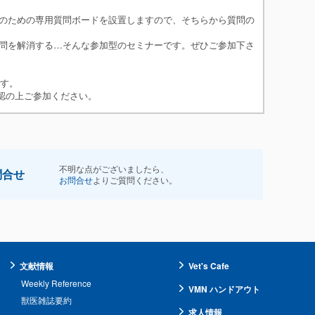
・猫のリンパ腫 (消化器型以外)
のための専用質問ボードを設置しますので、そちらから質問の
まとめ
問を解消する…そんな参加型のセミナーです。ぜひご参加下さ
です。
確認の上ご参加ください。
不明な点がございましたら、
問合せ
お問合せ
よりご質問ください。
文献情報
Vet's Cafe
Weekly Reference
VMN ハンドアウト
獣医雑誌要約
求人情報