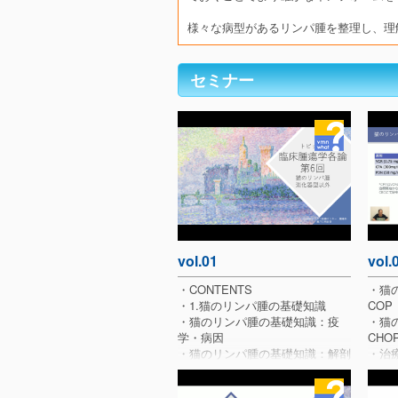
様々な病型があるリンパ腫を整理し、理
セミナー
vol.01
vol.
・CONTENTS
・猫
・1.猫のリンパ腫の基礎知識
COP
・猫のリンパ腫の基礎知識：疫
・猫
学・病因
CHO
・猫のリンパ腫の基礎知識：解剖
・治
学的分類
・有害
・病型ごとの発生率の推移
・治