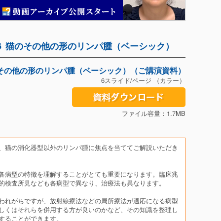
論６ 猫のその他の形のリンパ腫（ベーシック）
その他の形のリンパ腫（ベーシック）（ご講演資料）
6スライド/ページ （カラー）
ファイル容量：1.7MB
、猫の消化器型以外のリンパ腫に焦点を当ててご解説いただき
各病型の特徴を理解することがとても重要になります。臨床兆
的検査所見なども各病型で異なり、治療法も異なります。
われがちですが、放射線療法などの局所療法が適応になる病型
しくはそれらを併用する方が良いのかなど、その知識を整理し
することができます。