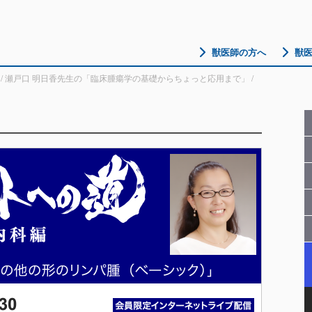
獣医師の方へ
獣
/
瀬戸口 明日香先生の「臨床腫瘍学の基礎からちょっと応用まで」
/