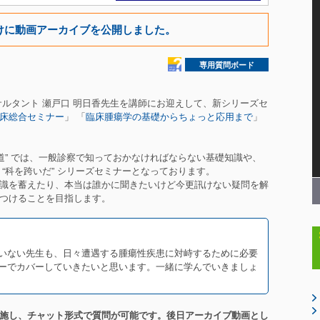
けに動画アーカイブを公開しました。
専用質問ボード
コンサルタント 瀬戸口 明日香先生を講師にお迎えして、新シリーズセ
床総合セミナー
」 「
臨床腫瘍学の基礎からちょっと応用まで
」
道” では、一般診察で知っておかなければならない基礎知識や、
“科を跨いだ” シリーズセミナーとなっております。
識を蓄えたり、本当は誰かに聞きたいけど今更訊けない疑問を解
つけることを目指します。
いない先生も、日々遭遇する腫瘍性疾患に対峙するために必要
ーでカバーしていきたいと思います。一緒に学んでいきましょ
施し、チャット形式で質問が可能です。後日アーカイブ動画とし