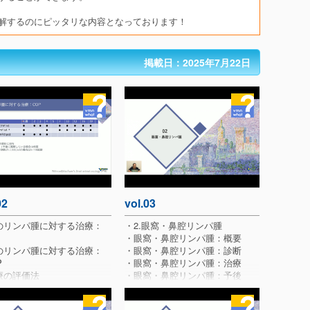
解するのにピッタリな内容となっております！
掲載日：2025年7月22日
02
vol.03
のリンパ腫に対する治療：
・2.眼窩・鼻腔リンパ腫
・眼窩・鼻腔リンパ腫：概要
のリンパ腫に対する治療：
・眼窩・鼻腔リンパ腫：診断
P
・眼窩・鼻腔リンパ腫：治療
療の評価法
・眼窩・鼻腔リンパ腫：予後
事象評価 VCOG -CTCAE
・Case: シロ
療における犬と猫の違い
・CT検査