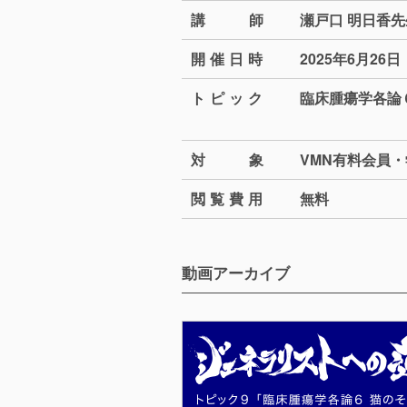
講
師
瀬戸口 明日香先
開催日
時
2025年6月26日（
トピッ
ク
臨床腫瘍学各論
対
象
VMN有料会員
閲覧費
用
無料
動画アーカイブ