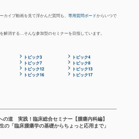
で、アーカイブ動画を見て浮かんだ質問も、
専用質問ボード
からいつで
を解消する…そんな参加型のセミナーを目指しています。
トピック3
トピック4
トピック7
トピック8
トピック12
トピック13
トピック16
トピック17
への道 実践！臨床総合セミナー【腫瘍内科編】
先生の「臨床腫瘍学の基礎からちょっと応用まで」