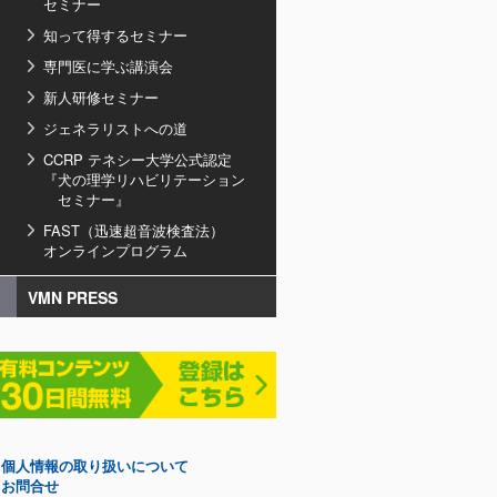
セミナー
知って得するセミナー
専門医に学ぶ講演会
新人研修セミナー
ジェネラリストへの道
CCRP テネシー大学公式認定
『犬の理学リハビリテーション
セミナー』
FAST（迅速超音波検査法）
オンラインプログラム
VMN PRESS
個人情報の取り扱いについて
お問合せ