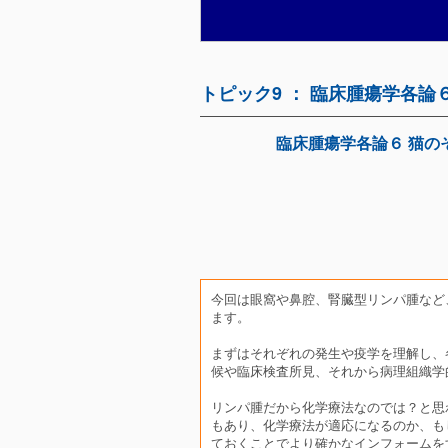
トピック9 ： 臨床腫瘍学各
臨床腫瘍学各論６ 猫の
今回は眼窩や鼻腔、腎臓型リンパ腫など
ます。
まずはそれぞれの発生や疫学を理解し、
候や臨床検査所見、それから病理組織学
リンパ腫だから化学療法なのでは？と思
もあり、化学療法が適応になるのか、も
ておくことでより確かなインフォームを