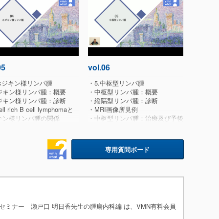
のリンパ腫における予後因子
・病理組織学的検査 ＆ PARR
・治療及び経過
05
vol.06
.ホジキン様リンパ腫
・5.中枢型リンパ腫
ジキン様リンパ腫：概要
・中枢型リンパ腫：概要
ジキン様リンパ腫：診断
・縦隔型リンパ腫：診断
ll rich B cell lymphomaと
・MRI画像所見例
キン様リンパ腫の関係
・中枢型リンパ腫：治療及び予後
ジキン様リンパ腫：治療及び
・Case: CHAPPY
・MRI及びCSF所見
e: BRUNO
・Topics: 若齢のリンパ腫は予後
専用質問ボード
診時臨床検査所見
が良い？
理組織学的検査
・Case: TEN
療及び経過
・05.まとめ
・節外型リンパ腫の猫の治療反応
性
・節外型リンパ腫の猫の生存期間
ミナー 瀬戸口 明日香先生の腫瘍内科編 は、VMN有料会員
・病型別の生存曲線
・PDN投与の生存期間への影響