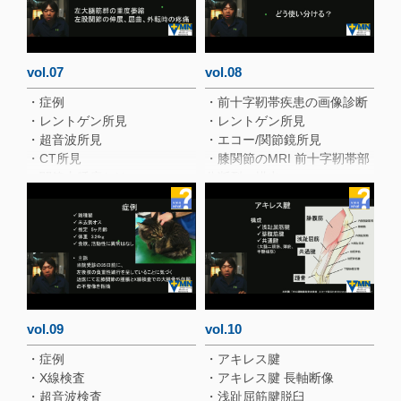
外側の縫縮
・上腕三頭筋腱の安定化達成
（動画あり）
・術直後 X線学的検査
vol.07
vol.08
・術後29日 歩様検査（動画あ
・症例
・前十字靭帯疾患の画像診断
り）
・レントゲン所見
・レントゲン所見
・術後29日 超音波様検査（動
・超音波所見
・エコー/関節鏡所見
画あり）
・CT所見
・膝関節のMRI 前十字靭帯部
・術後55日 歩様検査（動画あ
・関節内腫瘍とは
分断裂の描出
り）
・発生部位
・3D T2＊強調像によるMPR
・小型犬の肘肩関節疾患
・生存期間中央値(MST)と生
画像
存曲線
・症例
・関節腫瘍の診断ポイント
・左:Fat Pad Sign(重度)
・エコー検査:左関節液増量
・左：前r十字靱帯に明らかな
異常はなし（動画あり）
・関節液検査
vol.09
vol.10
・非びらん性免疫介在性関節
・症例
・アキレス腱
炎(単関節)
・X線検査
・アキレス腱 長軸断像
・投与後２週（動画あり）
・超音波検査
・浅趾屈筋腱脱臼