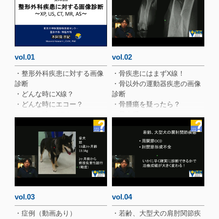
vol.01
vol.02
・整形外科疾患に対する画像
・骨疾患にはまずX線！
診断
・骨以外の運動器疾患の画像
・どんな時にX線？
診断
・どんな時にエコー？
・骨腫瘍を疑ったら？
・どんな時にCT？
・骨肉腫
・どんな時にMRI？
・橈骨骨肉腫
・3T MRI（動画あり）
・骨肉腫のX線所見
・どんな時に関節鏡？
・診断は？
・関節内の描出法の比較
・次の検査は？
・CT検査
・骨腫瘍に対するCT検査の意
義
・骨生検針
vol.03
vol.04
・骨生検後の入院 室内で興奮
・症例（動画あり）
・若齢、大型犬の肩肘関節疾
し、 転倒後骨折