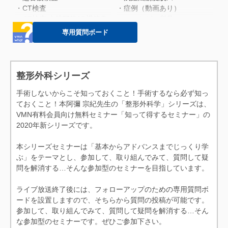
・２週間後の超音波検査
・CT検査
・症例（動画あり）
・本症例の診断ポイント
・CT検査 左膝関節3D構築像
・レントゲン所見
・MRI検査 脂肪抑制PDWI像
・超音波所見（動画あり）
専用質問ボード
・術中所見 左大腿骨外側顆
・手術所見
・骨片のピンニング
・術後２週超音波検査（動画
・術直後 X線検査
あり）
・術後経過 MRI検査 横断面
・術後1.5ヶ月超音波検査
整形外科シリーズ
脂肪抑制PDWI像
（SK抜去）（動画あり）
手術しないからこそ知っておくこと！手術するなら必ず知っ
・本症例の診断ポイント
・術後2ヶ月超音波（動画あ
ておくこと！本阿彌 宗紀先生の「整形外科学」シリーズは、
り）
VMN有料会員向け無料セミナー「知って得するセミナー」の
・術後2ヶ月歩様検査（動画
2020年新シリーズです。
あり）
・術後3ヶ月超音波（動画あ
本シリーズセミナーは「基本からアドバンスまでじっくり学
り）
ぶ」をテーマとし、参加して、取り組んでみて、質問して疑
・術後3ヶ月歩様検査（動画
問を解消する…そんな参加型のセミナーを目指しています。
あり）
・術後23りにくい猫だからこ
ライブ放送終了後には、フォローアップのための専用質問ボ
そ
ードを設置しますので、そちらから質問の投稿が可能です。
・まとめ
参加して、取り組んでみて、質問して疑問を解消する…そん
な参加型のセミナーです。ぜひご参加下さい。