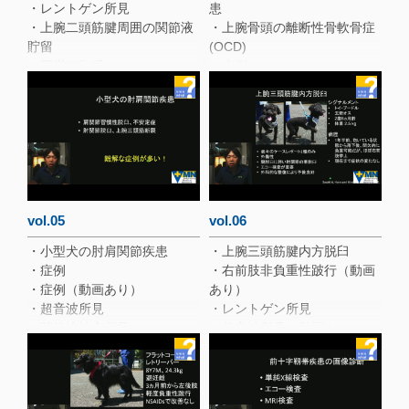
・レントゲン所見
患
・どこから骨生検すべきか？
・上腕二頭筋腱周囲の関節液
・上腕骨頭の離断性骨軟骨症
貯留
(OCD)
・肥満細胞腫
・症例
・初診から3ヶ月後
・手術所見
・本症例の診断ポイント
・FCPの診断・治療
・内側鉤状突起の亀裂
・症例
・内側鉤状突起への外科アプ
ローチ
・右内側鉤状突起分離
・関節鏡所見
vol.05
vol.06
・X線所見
・小型犬の肘肩関節疾患
・上腕三頭筋腱内方脱臼
・大型犬肘肩関節疾患の診断
・症例
・右前肢非負重性跛行（動画
ポイント
・症例（動画あり）
あり）
・超音波所見
・レントゲン所見
・関節液検査所見
・超音波所見（動画あり）
・非びらん性免疫介在性関節
・手術時触診（動画あり）
炎(単関節)
・上腕三頭筋腱の内方脱臼を
・投与２週間後（動画あり）
確認
・上腕三頭筋腱内側の開放と