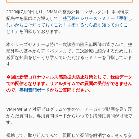
2020年7月9日より、VMN の整形外科コンサルタント 本阿彌宗
紀先生を講師にお迎えして、
整形外科シリーズセミナー「手術し
ないからこそ知っておくこと！手術するなら必ず知っておくこ
と！」
を開催しております。
本シリーズセミナーは特に一次診療の臨床獣医師の皆さんに、整
形外科の基本からアドバンスまで、二次診療に紹介するためにも
必要な知識をじっくり学んでいただけるセミナーを目指していま
す。
今回は新型コロナウィルス感染拡大防止対策として、録画データ
での配信となります。リアルタイムでの質問の受付ができません
ので、
専用質問ボード
からご質問ください。
VMN What ? 対応プログラムですので、アーカイブ動画を見て浮
かんだ質問も、専用質問ボードからいつでも講師に質問が可能で
す。
視聴して、取り組んでみて、質問して疑問を解消する…そんな参