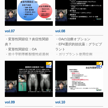
vol.07
vol.08
・変形性関節症？炎症性関節
・OAの治療オプション
炎？
・EP4選択的拮抗薬：グラピプ
・変形性関節症：OA
ラント
・前十字靭帯断裂慢性経過例
・ガリプラント使用症例
・骨棘形成
・腰振り歩行、右後肢軽度負重
・症例
性跛行（動画あり）
・初診時歩様：左前肢軽度負重
・触診：両側性関節伸展時疼痛
性跛行（動画あり）
（動画あり）
・関節鏡検査
・X線検査：股関節形成不全
（Moderate）
・股関節周囲の解剖
・超音波検査 股関節背側横断
像（正常）（動画あり）
vol.09
vol.10
・エコー検査R