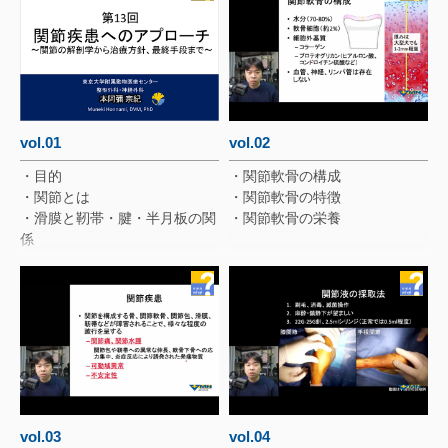
vol.01
vol.02
・目的
・関節軟骨の構成
・関節とは
・関節軟骨の特徴
・滑膜と靭帯・腱・半月板の関
・関節軟骨の栄養
係
vol.03
vol.04