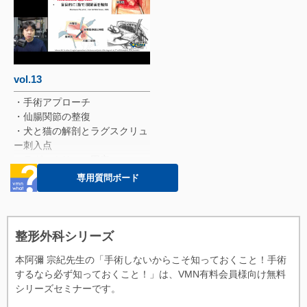
・手根関節の装具
・免疫介在性関節炎に対する外
科治療
・X線画像
・歩様検査（動画あり）
・関節固定術
vol.13
・関節固定後一年（動画あり）
・手術アプローチ
・仙腸関節の整復
・犬と猫の解剖とラグスクリュ
ー刺入点
・ラグスクリュー固定
・仙腸関節脱臼＆寛骨臼骨折
専用質問ボード
・変形癒合による骨盤狭窄
・骨盤拡張
・最小侵襲アプローチ・整復固
定:
整形外科シリーズ
・まとめ
本阿彌 宗紀先生の「手術しないからこそ知っておくこと！手術
するなら必ず知っておくこと！」は、VMN有料会員様向け無料
シリーズセミナーです。