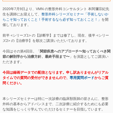
2020年7月9日より、VMN の整形外科コンサルタント 本阿彌宗紀先
生を講師にお迎えして、
整形外科シリーズセミナー「手術しないか
らこそ知っておくこと！手術するなら必ず知っておくこと！」
を開
催しております。
前半 <シリーズ1> の【診断学】までは修了し、現在、後半 <シリー
ズ2> の【治療学】を順次ご講演いただいております。
今回はその第4回目。「
関節疾患へのアプローチ〜知っておくべき関
節の解剖学から治療方針、最終手段まで〜
」を演題としてご講演い
ただきます。
今回は録画データでの配信となります。申し訳ありませんがリアル
タイムでの質問の受付ができませんので、
専用質問ボード
からご質
問ください。
本シリーズセミナーは特に一次診療の臨床獣医師の皆さんに、整形
外科の基本からアドバンスまで、二次診療に紹介するためにも必要
な知識をじっくり学んでいただけるセミナーを目指しています。