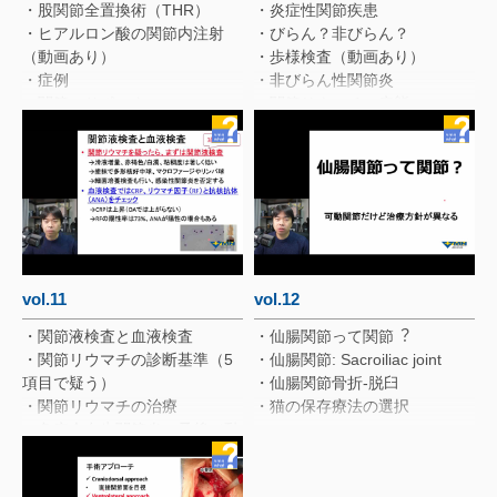
・超音波検査 右股関節の外転
・股関節全置換術（THR）
・炎症性関節疾患
内転操作（動画あり）
・ヒアルロン酸の関節内注射
・びらん？非びらん？
・超音波検査 右股関節のオル
（動画あり）
・歩様検査（動画あり）
トラニ試験（動画あり）
・症例
・非びらん性関節炎
・診断：股関節形成不全
・関節のサポーター
・関節リウマチの病態
(Moderate)
・変形性関節症は不治の病！
・関節リウマチの関節内変化
・投与開始から4週間（動画あ
・6年後
・手根関節亜脱臼、骨びらん
り）
・両前肢重度負思性跛行（動画
・免疫介在性関節炎を疑え！
・エコー検査経過
あり）
・ガリプラントのまとめ
・OAの治療オプション
・肘関節固定術
・術後１０週の歩様（動画あ
り）
vol.11
vol.12
・関節液検査と血液検査
・仙腸関節って関節︖
・関節リウマチの診断基準（5
・仙腸関節: Sacroiliac joint
項目で疑う）
・仙腸関節骨折-脱臼
・関節リウマチの治療
・猫の保存療法の選択
・免疫介在生関節炎の予後（動
画あり）
・末期の関節リウマチ