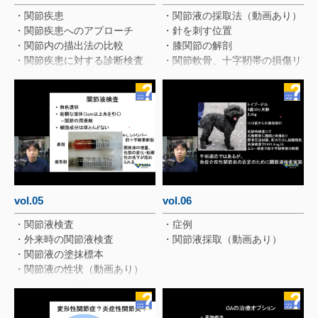
・関節疾患
・関節液の採取法（動画あり）
・関節疾患へのアプローチ
・針を刺す位置
・関節内の描出法の比較
・膝関節の解剖
・関節疾患に対する診断検査
・関節軟骨、十字靭帯の損傷リ
・関節の画像診断
スク
・膝関節液増量関節包はどうふ
くらむ？
・手根関節の穿刺位置
vol.05
vol.06
・関節液検査
・症例
・外来時の関節液検査
・関節液採取（動画あり）
・関節液の塗抹標本
・関節液の性状（動画あり）
・免疫介在性関節炎（IMPA、
関節リウマチ）
・細菌感染性関節炎