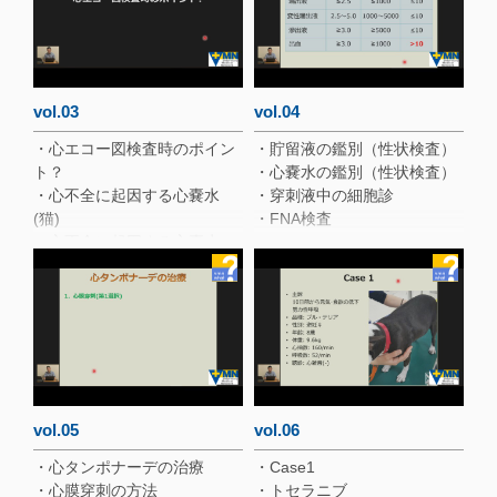
・心タンポナーデの原因
（犬）
・心タンポナーデの原因
（猫）
・心タンポナーデの臨床兆候
vol.03
vol.04
（ヒト）
・心エコー図検査時のポイン
・貯留液の鑑別（性状検査）
ト？
・心嚢水の鑑別（性状検査）
・心不全に起因する心嚢水
・穿刺液中の細胞診
(猫)
・FNA検査
・心不全に起因する心嚢水
(犬)
・血管肉腫
・心基底部腫瘍
・心エコー図検査時のポイン
ト
vol.05
vol.06
・心タンポナーデの治療
・Case1
・心膜穿刺の方法
・トセラニブ