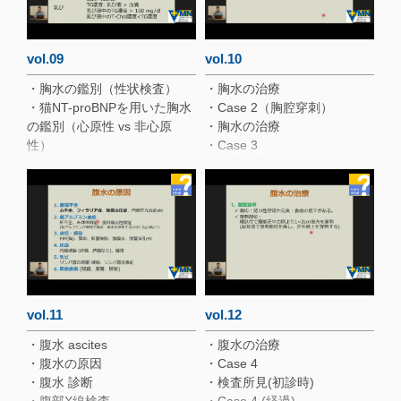
・胸部X線検査③
・胸部X線検査④
vol.09
vol.10
・胸水の鑑別（性状検査）
・胸水の治療
・猫NT-proBNPを用いた胸水
・Case 2（胸腔穿刺）
の鑑別（心原性 vs 非心原
・胸水の治療
性）
・Case 3
・心原性胸水の治療法
vol.11
vol.12
・腹水 ascites
・腹水の治療
・腹水の原因
・Case 4
・腹水 診断
・検査所見(初診時)