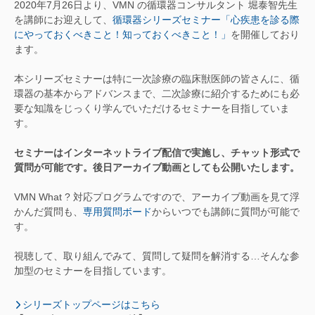
2020年7月26日より、VMN の循環器コンサルタント 堀泰智先生
を講師にお迎えして、
循環器シリーズセミナー「心疾患を診る際
にやっておくべきこと！知っておくべきこと！」
を開催しており
ます。
本シリーズセミナーは特に一次診療の臨床獣医師の皆さんに、循
環器の基本からアドバンスまで、二次診療に紹介するためにも必
要な知識をじっくり学んでいただけるセミナーを目指していま
す。
セミナーはインターネットライブ配信で実施し、チャット形式で
質問が可能です。後日アーカイブ動画としても公開いたします。
VMN What ? 対応プログラムですので、アーカイブ動画を見て浮
かんだ質問も、
専用質問ボード
からいつでも講師に質問が可能で
す。
視聴して、取り組んでみて、質問して疑問を解消する…そんな参
加型のセミナーを目指しています。
シリーズトップページはこちら