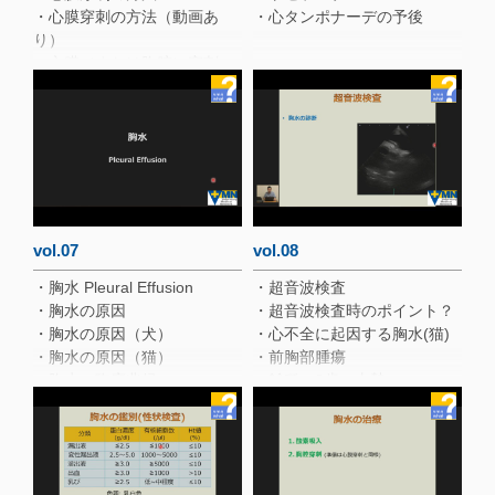
・心膜穿刺の方法（動画あ
・心タンポナーデの予後
り）
・心膜（または胸腔）穿刺の
リスク
・心膜切除の予後？
・Case1
vol.07
vol.08
・胸水 Pleural Effusion
・超音波検査
・胸水の原因
・超音波検査時のポイント？
・胸水の原因（犬）
・心不全に起因する胸水(猫)
・胸水の原因（猫）
・前胸部腫瘍
・胸水の臨床兆候
・雑種、3歳、去勢♂
・雑種、21.5歳、避妊雌
・肺エコー検査
・胸水 診断
・質疑応答
・胸部X線検査①
・胸部X線検査②