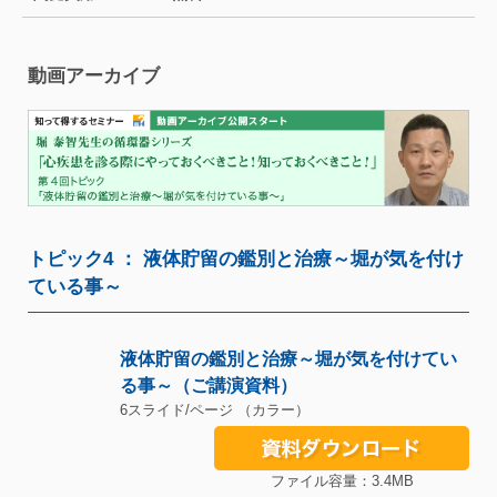
動画アーカイブ
トピック4 ： 液体貯留の鑑別と治療～堀が気を付け
ている事～
液体貯留の鑑別と治療～堀が気を付けてい
る事～（ご講演資料）
6スライド/ページ （カラー）
ファイル容量：3.4MB