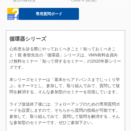
・腹部X線検査
・Case 4 (経過)
・腹部超音波検査
・検査所見(第182病日)
・腹水の鑑別（性状検査）
・検査所見
専用質問ボード
・漏出液や変性漏出液の場合
・Case 4 (治療)
に心原性腹水の特徴は？
・Case 4 (経過)
・心原性腹水の臨床兆候
・MVDに続発するPHの発生
・X線検査所見
頻度
循環器シリーズ
・心エコー図検査所見
・心原性胸水・腹水の治療法
心疾患を診る際にやっておくべきこと！知っておくべきこ
・右心不全における心エコー
と！堀 泰智先生の「循環器」シリーズは、VMN有料会員向
図検査所見
け無料セミナー「知って得するセミナー」の2020年新シリー
・心臓バイオマーカー
ズです。
・心原性腹水の特徴
本シリーズセミナーは「基本からアドバンスまでじっくり学
ぶ」をテーマとし、参加して、取り組んでみて、質問して疑
問を解消する…そんな参加型のセミナーを目指しています。
ライブ放送終了後には、フォローアップのための専用質問ボ
ードを設置しますので、そちらから質問の投稿が可能です。
参加して、取り組んでみて、質問して疑問を解消する…そん
な参加型のセミナーです。ぜひご参加下さい。