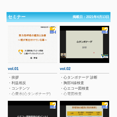
セミナー
掲載日：2021年4月13日
vol.01
vol.02
・挨拶
・心タンポナーデ 診断
・利益相反
・胸部X線検査
・コンテンツ
・心エコー図検査
・心嚢水(心タンポナーデ)
・心電図検査
・心タンポナーデの機序
・心タンポナーデの機序（動
画あり）
・心嚢水の原因