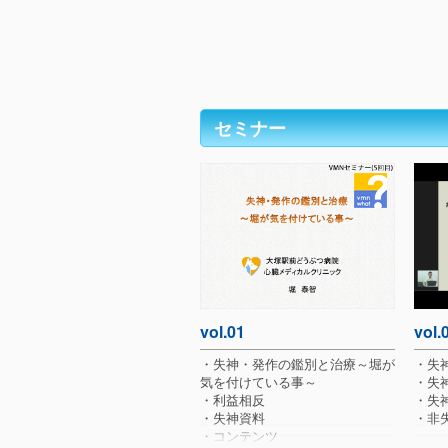
セミナー
vol.01
vol.
・失神・発作の鑑別と治療～堀が
・失
気を付けている事～
・失
・利益相反
・失
・失神資料
・非失
・コンテンツ