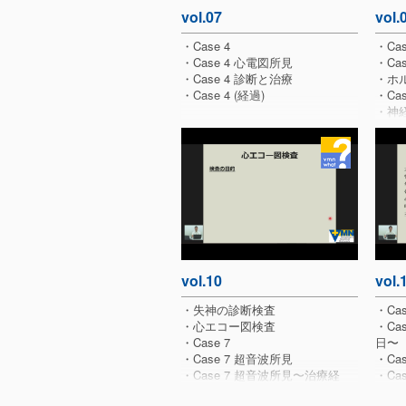
vol.07
vol.
・Case 4
・Cas
・Case 4 心電図所見
・Ca
・Case 4 診断と治療
・ホ
・Case 4 (経過)
・Ca
・神経
・徐
・シ
・Effe
heart 
vol.10
vol.
・失神の診断検査
・Cas
・心エコー図検査
・Ca
・Case 7
日〜
・Case 7 超音波所見
・Ca
・Case 7 超音波所見〜治療経
・Cas
過〜
・Cas