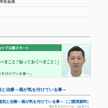
・学生会員
鑑別と治療～堀が気を付けている事～
鑑別と治療～堀が気を付けている事～（ご講演資料）
6スライド/ページ （カラー）