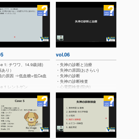
05
vol.06
e 1: チワワ、14.9歳(雄)
・失神の診断と治療
画あり）
・失神の原因(おさらい)
の原因 ⇒低血糖+低Ca血
・失神の診断
・失神の診断検査
se 1 レントゲン
・心電図検査(院内)
se 2（動画あり）
・Case 3
se 2 レントゲン
・心電図所見
se 2 超音波（動画あり）
・Case 3 (経過)
e 2 (経過)
・Case 3 (第99病日)心電図所見
神・発作の鑑別