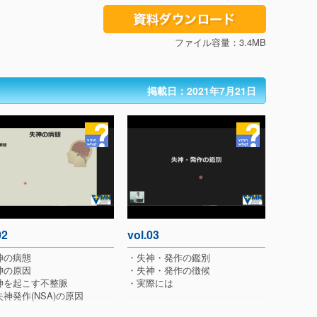
ファイル容量：3.4MB
掲載日：2021年7月21日
02
vol.03
神の病態
・失神・発作の鑑別
神の原因
・失神・発作の徴候
神を起こす不整脈
・実際には
神発作(NSA)の原因