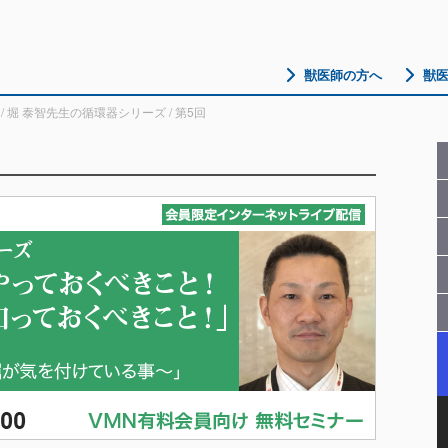
獣医師の方へ
獣
/
堀 泰智先生の循環器シリーズ
/ 第5回