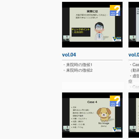
・突然、犬猫が倒れると！？
・飼い主が「発作」を訴えた時
・チェックポイント
・意識障害の持続が短く、かつ意
識が自然に回復する発作
・失神とは
vol.04
vol.
・来院時の徴候1
・Cas
・来院時の徴候2
（動
・虚脱
症
・Ca
・Ca
・Ca
・Ca
・Cas
・失