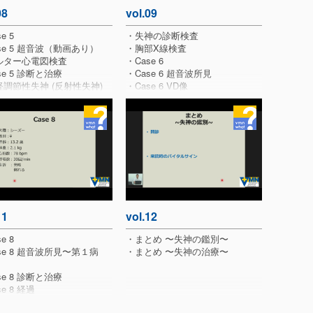
08
vol.09
e 5
・失神の診断検査
se 5 超音波（動画あり）
・胸部X線検査
ルター心電図検査
・Case 6
se 5 診断と治療
・Case 6 超音波所見
調節性失神 (反射性失神)
・Case 6 VD像
脈性不整脈の治療
・Case 6 診断と治療
ロスタゾール
・Case 6 経過(VD像)
cts of cilostazol on the
rate in healthy dogs
11
vol.12
e 8
・まとめ 〜失神の鑑別〜
se 8 超音波所見〜第１病
・まとめ 〜失神の治療〜
se 8 診断と治療
e 8 経過
e 9