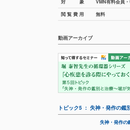
対
象
VMN有料会員
閲覧費
用
無料
動画アーカイブ
トピック5 ： 失神・発作の
失神・発作の