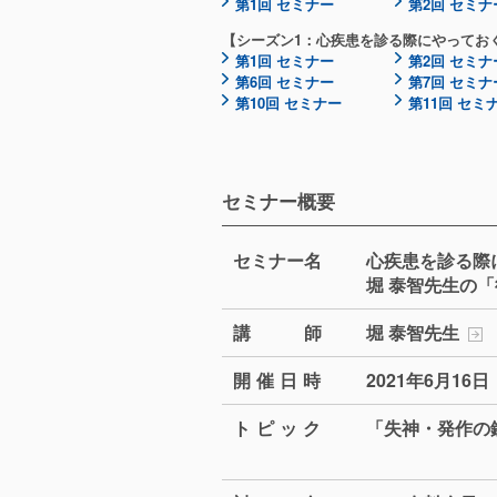
第1回 セミナー
第2回 セミナ
【シーズン1：心疾患を診る際にやってお
第1回 セミナー
第2回 セミナ
第6回 セミナー
第7回 セミナ
第10回 セミナー
第11回 セミ
セミナー概要
セミナー
名
心疾患を診る際
堀 泰智先生の「
講
師
堀 泰智先生
開催日
時
2021年6月16日（
トピッ
ク
「失神・発作の