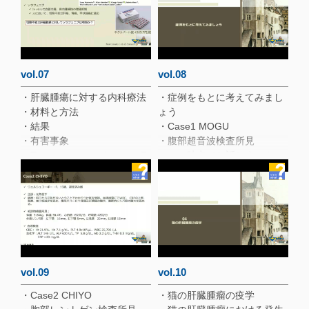
・腹部超音波検査はリンパ系
腫瘍の浸潤に対して感度が低
いが特異度が高い
・リンパ系腫瘍を疑う超音波
検査所見（肝臓）
・リンパ系腫瘍を疑う超音波
vol.07
vol.08
検査所見（脾臓）
・肝臓腫瘍に対する内科療法
・症例をもとに考えてみまし
・肝臓における腫瘤性病変の
・材料と方法
ょう
診断アルゴリズム
・結果
・Case1 MOGU
・有害事象
・腹部超音波検査所見
・Time to progression （ソラ
・この時点でお話しすべきこ
フェニブ vs メトロノミック
とは？
化学療法）
・CT検査所見
・Over all survival （ソラフェ
・経過
ニブ vs メトロノミック化学
・本症例のポイント
療法）
・肝臓腫瘍に対する放射線療
法
vol.09
vol.10
・Case2 CHIYO
・猫の肝臓腫瘤の疫学