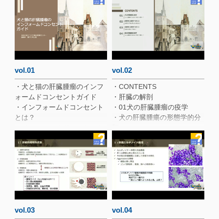
vol.01
vol.02
・犬と猫の肝臓腫瘤のインフ
・CONTENTS
ォームドコンセントガイド
・肝臓の解剖
・インフォームドコンセント
・01犬の肝臓腫瘤の疫学
とは？
・犬の肝臓腫瘍の形態学的分
・インフォームドコンセント
類
における倫理的側面
・犬の肝臓腫瘤における発生
内訳
vol.03
vol.04