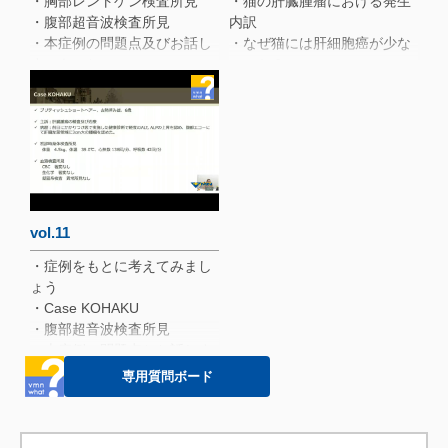
・胸部レントゲン検査所見
・猫の肝臓腫瘤における発生
・腹部超音波検査所見
内訳
・本症例の問題点及びお話し
・なぜ猫には肝細胞癌が少な
すべきこと
いのか？
・肺腫瘤、リンパ節、肝臓細
・猫の胆管腺腫
胞診所見
（cystadenoma）
・本症例のポイント
・猫の肝臓に発生する肉腫
・Case 3 Maron
・腹部超音波検査所見
・本症例の問題点とお話しす
べきこと
・手術時肉眼所見及び病理組
vol.11
織学的検査所見
・症例をもとに考えてみまし
・犬の肝臓腫瘤におけるイン
ょう
フォームドコンセントガイド
・Case KOHAKU
・腹部超音波検査所見
・本症例の問題点とお話しす
べきこと
専用質問ボード
・CT検査所見
・腫瘤の肉眼所見及び病理組
織学的検査所見