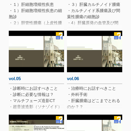
・１）肝細胞増殖性疾患
・３）肝臓カルチノイド腫瘍
・１）肝細胞増殖性疾患の細
・カルチノイド系腫瘍及び間
胞診
葉性腫瘍の細胞診
・２）胆管性腫瘍（上皮性腫
・4）肝臓原発の血管及び間
瘍）
葉性腫瘍
・肝細胞胆管癌
・5）造血器系腫瘍
・肝細胞癌の発生とクッシン
グの関連
・結果：血中のステロイド濃
度
・犬の肝臓腫瘍に関する疫
学・腫瘍の概論〜まとめ
vol.05
vol.06
・診断時にお話すべきこと
・治療時にお話すべきこと
・診断に必要な情報は？
・外科手術
・マルチフェーズ造影CT
・肝臓腫瘍はどこまでとれる
・超音波造影（ソナゾイド）
のか？？
・腫瘤の位置の同定は可能
・肝臓腫瘍どこまでとるの
か？ CT vs US
か？
・CT vs US :診断率の違い
・肝臓手術のためのCT読影