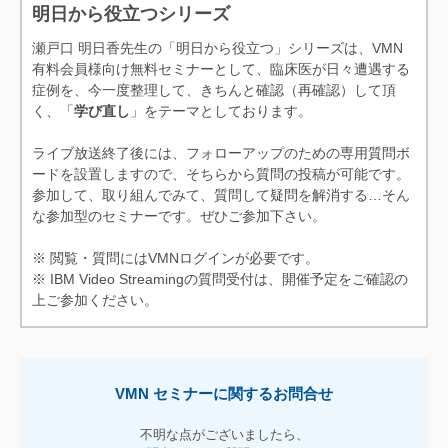
・病理組織学的検査所見
明日から役立つシリーズ
・Case SHUTO
瀬戸口 明日香先生の「明日から役立つ」シリーズは、VMN
・腹部レントゲン検査所見
有料会員様向け無料セミナーとして、臨床医が日々遭遇する
・本症例の問題点とお話しす
症例を、今一度整理して、きちんと確認（再確認）して頂
べきこと
く、「
学び直し
」をテーマとしております。
・内視鏡検査所見
・内視鏡生検による組織検査
ライブ放送終了後には、フォローアップのための専用質問ボ
結果
ードを設置しますので、そちらから質問の投稿が可能です。
・術中肉眼所見
参加して、取り組んでみて、質問して疑問を解消する…そん
・病理組織学的検査所見
な参加型のセミナーです。ぜひご参加下さい。
・猫の肝臓腫瘤のインフォー
ムドコンセント：まとめ
※ 閲覧・質問にはVMNログインが必要です。
※ IBM Video Streamingの質問受付は、開催予定をご確認の
上ご参加ください。
VMN セミナーに関するお問合せ
不明な点がございましたら、