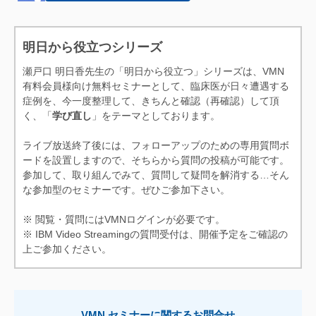
性口内炎
・これはなんだ？？
・病理組織学的検査
明日から役立つシリーズ
・Multiple histiocytic noduleと
瀬戸口 明日香先生の「明日から役立つ」シリーズは、VMN
は？
有料会員様向け無料セミナーとして、臨床医が日々遭遇する
症例を、今一度整理して、きちんと確認（再確認）して頂
く、「
学び直し
」をテーマとしております。
ライブ放送終了後には、フォローアップのための専用質問ボ
ードを設置しますので、そちらから質問の投稿が可能です。
参加して、取り組んでみて、質問して疑問を解消する…そん
な参加型のセミナーです。ぜひご参加下さい。
※ 閲覧・質問にはVMNログインが必要です。
※ IBM Video Streamingの質問受付は、開催予定をご確認の
上ご参加ください。
VMN セミナーに関するお問合せ