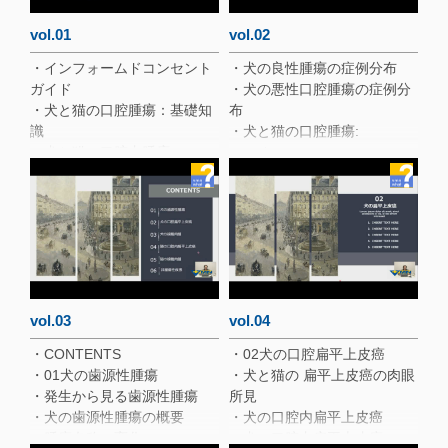
vol.01
vol.02
・インフォームドコンセント
・犬の良性腫瘍の症例分布
ガイド
・犬の悪性口腔腫瘍の症例分
・犬と猫の口腔腫瘍：基礎知
布
識
・犬と猫の口腔腫瘍:
・犬と猫の口腔内腫瘤
overview
・口腔内腫瘍のTMN分類
・犬と猫の口腔腫瘍のステー
ジ分類
vol.03
vol.04
・CONTENTS
・02犬の口腔扁平上皮癌
・01犬の歯源性腫瘍
・犬と猫の 扁平上皮癌の肉眼
・発生から見る歯源性腫瘍
所見
・犬の歯源性腫瘍の概要
・犬の口腔内扁平上皮癌
・腫瘍名称の変化
・犬の口腔内扁平上皮癌：