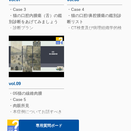
・エコーにおける内側咽頭後
・Case 3
・Case 4
リンパ節の描出
・猫の口腔内腫瘍（舌）の鑑
・猫の口腔/鼻腔腫瘍の鑑別診
・線維肉腫に対する治療：人
別診断をあげてみましょう
断リスト
における治療を参考に
・診断プラン
・CT検査及び病理組織学的検
・舌を切除したらどうな
査
る？？
・治療プラン
・経過
・手術時の肉眼所見
・経過
・猫の口腔内扁平上皮癌に対
する放射線療法
vol.09
・05猫の線維肉腫
・Case 5
・肉眼所見
・本症例についてお話すべき
こと
・06非腫瘍性疾患
専用質問ボード
・非腫瘍性病変：潰瘍性化膿