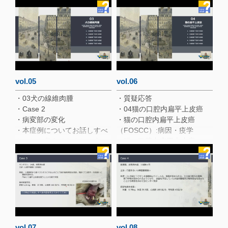
・犬猫の歯源性腫瘍に関して
conventional SCC以外
お話すべき内容
・犬の扁平上皮癌の治療
・Case 1
・口腔内腫瘤（歯肉腫瘤）の
鑑別診断リストを５個あげて
みましょう
・インフォームプラン
・CT検査
vol.05
vol.06
・治療プラン
・03犬の線維肉腫
・質疑応答
・本症例のインフォームのポ
・Case 2
・04猫の口腔内扁平上皮癌
イント
・病変部の変化
・猫の口腔内扁平上皮癌
・本症例についてお話しすべ
（FOSCC）:病因・疫学
きことを考えてみましょう
・猫の口腔内扁平上皮癌
・治療プラン
（FOSCC）に関する大規模研
・経過
究（前向き研究）
・本症例におけるインフォー
・診断
ムのポイント
・治療：放射線療法
・線維肉腫に対する外科療法
・治療：トセラニブによる治
・犬の線維肉腫の治療
療（報告１）
・口腔内腫瘍に関連するリン
・治療：トセラニブによる治
パ節群
療（報告2）
vol.07
vol.08