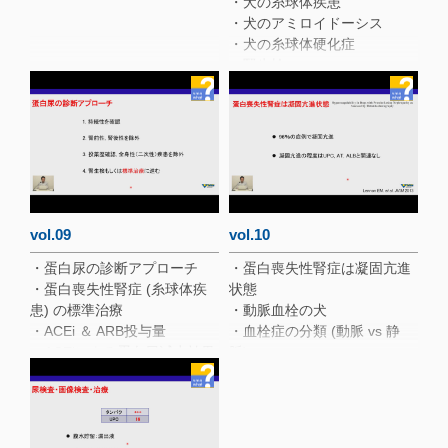
・犬の糸球体疾患
・6歳, 雑種, 避妊メス
・犬のアミロイドーシス
・蛋白尿の診断アプローチ
・犬の糸球体硬化症
・腎生検
・腎生検 (コアニードル生検)
比較
・腎生検手技
・Renal Biopsy Tissue
Handling Instructions
・腎生検流れ (動画あり)
・腎生検流れ
・腎炎 vs 非腎炎とCRP
vol.09
vol.10
・VSECでの腎生検結果
・蛋白尿の診断アプローチ
・蛋白喪失性腎症は凝固亢進
・蛋白喪失性腎症 (糸球体疾
状態
患) の標準治療
・動脈血栓の犬
・ACEi ＆ ARB投与量
・血栓症の分類 (動脈 vs 静
・ACEiによる蛋白尿減少効果
脈)
・テルミサルタンvs エナラプ
・動脈血栓予防のための抗血
リル
小板療法
・ACEi ＆ ARB 副作用のモニ
・蛋白喪失性腎症に対する抗
ター
血小板療法の効果