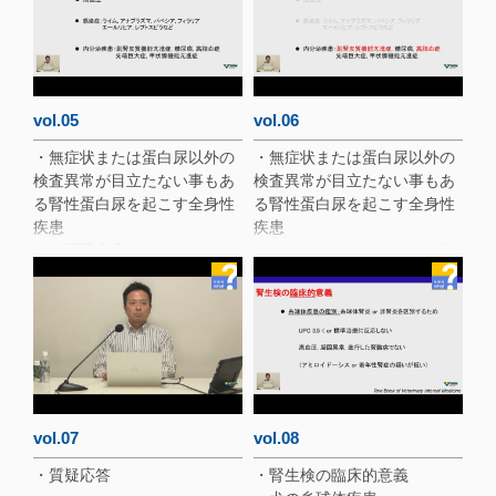
の頻度
・5歳, ヨークシャーテリア,
・犬の糸球体疾患
避妊メス
・猫の (よくある) CKDとUPC
・経過
・猫の稀な糸球体疾患
・チロシンキナーゼ阻害剤と
蛋白尿
・トセラニブと蛋白尿
vol.05
vol.06
・無症状または蛋白尿以外の
・無症状または蛋白尿以外の
検査異常が目立たない事もあ
検査異常が目立たない事もあ
る腎性蛋白尿を起こす全身性
る腎性蛋白尿を起こす全身性
疾患
疾患
・血圧重症度
・ヨークシャーテリア, 11歳,
・標的臓器障害の評価
避妊雌
・降圧剤の開始を推奨
・問診および身体検査
・降圧剤と糸球体圧の関係
・血液検査
・腎性高血圧の治療
・尿検査
・猫の高血圧に対するアムロ
・画像検査
ジピン開始用量
・ACTH刺激試験
・感染症と蛋白尿
・経過
・E. canisは日本にもいる？
・副腎皮質機能亢進症と蛋白
vol.07
vol.08
・ベクター媒介性感染症検査
尿
・質疑応答
・腎生検の臨床的意義
・高脂血症と蛋白尿