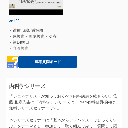
・ACEi ＆ ARB 治療効果のモ
・蛋白喪失性腎症に対する標
ニター
準治療の流れ
・オメガ3脂肪酸 (EPA＆DHA)
・ACEi＆ARBの併用
投与量
・免疫複合体糸球体腎炎に対
vol.11
・蛋白制限食・・・糸球体内
する免疫抑制剤
・雑種, 3歳, 避妊雌
圧を減少
・糸球体腎炎でステロイドを
・尿検査・画像検査・治療
・蛋白制限食の効果
避けたい理由
・第14病日
・免疫抑制剤の効果判定
・血液検査
・免疫抑制剤期間
・尿検査・画像検査
・糸球体腎炎の免疫抑制剤に
・方針
専用質問ボード
対する反応 (典型例)
・第28病日
・まとめ
・質疑応答
内科学シリーズ
「ジェネラリストが知っておくべき内科疾患を総ざらい」佐
藤 雅彦先生の「内科学」シリーズは、VMN有料会員様向け
無料シリーズセミナーです。
本シリーズセミナーは「基本からアドバンスまでじっくり学
ぶ」をテーマとし、参加して、取り組んでみて、質問して疑