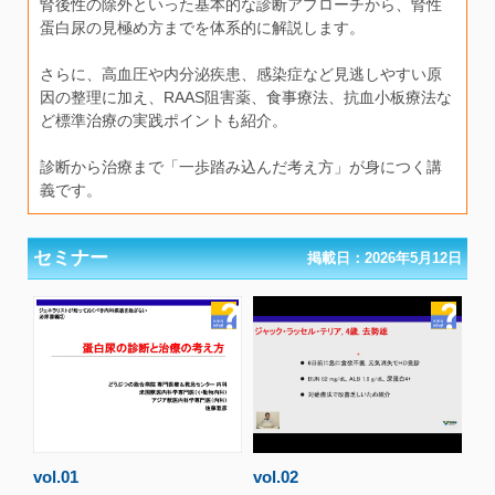
腎後性の除外といった基本的な診断アプローチから、腎性
蛋白尿の見極め方までを体系的に解説します。
さらに、高血圧や内分泌疾患、感染症など見逃しやすい原
因の整理に加え、RAAS阻害薬、食事療法、抗血小板療法な
ど標準治療の実践ポイントも紹介。
診断から治療まで「一歩踏み込んだ考え方」が身につく講
義です。
セミナー
掲載日：2026年5月12日
vol.01
vol.02