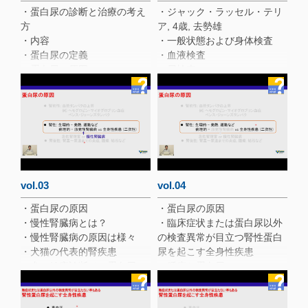
・蛋白尿の診断と治療の考え
・ジャック・ラッセル・テリ
方
ア, 4歳, 去勢雄
・内容
・一般状態および身体検査
・蛋白尿の定義
・血液検査
・蛋白尿の原因
・尿検査
・膀胱炎と蛋白尿
・腹部超音波検査
・腎性蛋白尿の原因
・暫定診断と経過
・第7病日：再診
・その後の経過
・急性腎障害の原因
・急性腎障害とUPC
vol.03
vol.04
・蛋白尿の原因
・蛋白尿の原因
・慢性腎臓病とは？
・臨床症状または蛋白尿以外
・慢性腎臓病の原因は様々
の検査異常が目立つ腎性蛋白
・犬猫の代表的腎疾患
尿を起こす全身性疾患
・犬の健康診断での蛋白尿の
・腫瘍と蛋白尿
頻度
・プレドニゾロン投与と蛋白
・犬の高窒素血症前の蛋白尿
尿